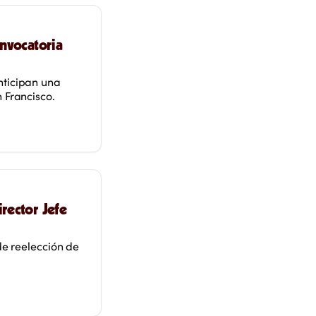
onvocatoria
nticipan una
 Francisco.
rector Jefe
de reelección de