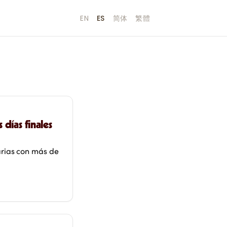
EN
ES
简体
繁體
días finales
arias con más de