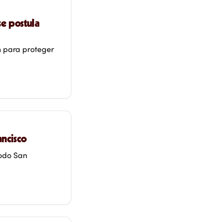
se postula
n para proteger
ancisco
todo San