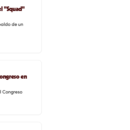
el "Squad"
paldo de un
Congreso en
el Congreso