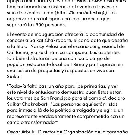
apoyo comunitario ya evidente. Más de 465 residentes
han confirmado su asistencia al evento a través del
sitio de eventos Luma (
https://lu.ma/xdeshiq0
). Los
organizadores anticipan una concurrencia que
superará las 500 personas.
El evento de inauguración ofrecerá la oportunidad de
conocer a Saikat Chakrabarti, el candidato que desafía
a la titular Nancy Pelosi por el escaño congresional de
California, y a su dinámica campaña. Los asistentes
también disfrutarán de una comida a cargo del
popular restaurante local Beit Rima y participarán en
una sesión de preguntas y respuestas en vivo con
Saikat.
"Todavía falta casi un año para las primarias, y ver
este nivel de entusiasmo demuestra cuán listos están
los votantes de San Francisco para el cambio", declaró
Saikat Chakrabarti. "Las personas aquí están listas
para ir más allá de la política arraigada y elegir a un
representante verdaderamente comprometido con un
cambio transformador."
Oscar Arbulu, Director de Organización de la campaña