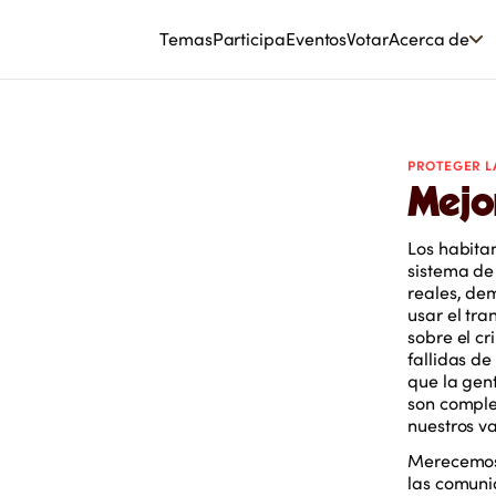
Temas
Participa
Eventos
Votar
Acerca de
PROTEGER L
Mejor
Los habita
sistema de
reales, dem
usar el tr
sobre el cr
fallidas de
que la gen
son complej
nuestros v
Merecemos 
las comuni