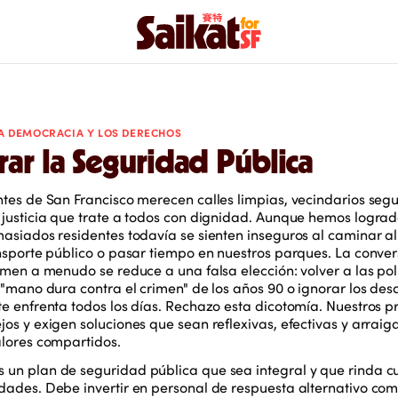
A DEMOCRACIA Y LOS DERECHOS
ar la Seguridad Pública
ntes de San Francisco merecen calles limpias, vecindarios segu
 justicia que trate a todos con dignidad. Aunque hemos logra
asiados residentes todavía se sienten inseguros al caminar al
ansporte público o pasar tiempo en nuestros parques. La conve
imen a menudo se reduce a una falsa elección: volver a las pol
 "mano dura contra el crimen" de los años 90 o ignorar los desa
te enfrenta todos los días. Rechazo esta dicotomía. Nuestros 
os y exigen soluciones que sean reflexivas, efectivas y arrai
alores compartidos.
un plan de seguridad pública que sea integral y que rinda c
dades. Debe invertir en personal de respuesta alternativo co