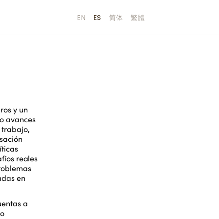
EN
ES
简体
繁體
ros y un
do avances
 trabajo,
rsación
íticas
fíos reales
problemas
gadas en
uentas a
mo