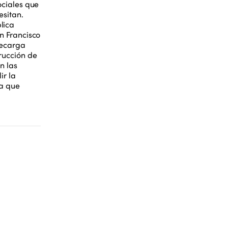
ociales que
esitan.
lica
n Francisco
recarga
rucción de
n las
ir la
ia que