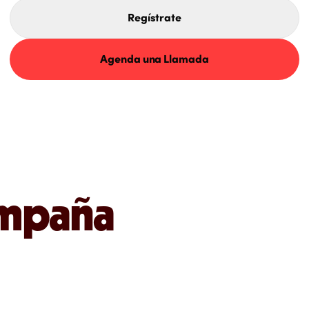
Regístrate
Agenda una Llamada
ampaña