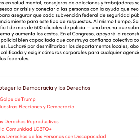
tas en salud mental, consejeros de adicciones y trabajadores s
escalar crisis y conectar a las personas con la ayuda que nec
para asegurar que cada subvención federal de seguridad púb
nanciamiento para este tipo de respuestas. Al mismo tiempo, Sa
éficit de más de 500 oficiales de policía — una brecha que sob
stema y aumenta los costos. En el Congreso, apoyaré la reconst
 policial bien capacitada que construya confianza colectiva co
s. Lucharé por desmilitarizar los departamentos locales, abol
calificada y exigir cámaras corporales para cualquier agenc
dos federales.
oteger la Democracia y los Derechos
 Golpe de Trump
uestras Elecciones y Democracia
los Derechos Reproductivos
a la Comunidad LGBTQ+
 los Derechos de las Personas con Discapacidad