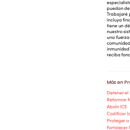
especialis
puedan des
Trabajaré 
incluya fi
tiene un d
nuestro si
una fuerza
comunidade
inmunidad 
reciba fon
Más en
Pr
Detener el
Reformar N
Abolir ICE
Codificar 
Proteger 
Fortalecer