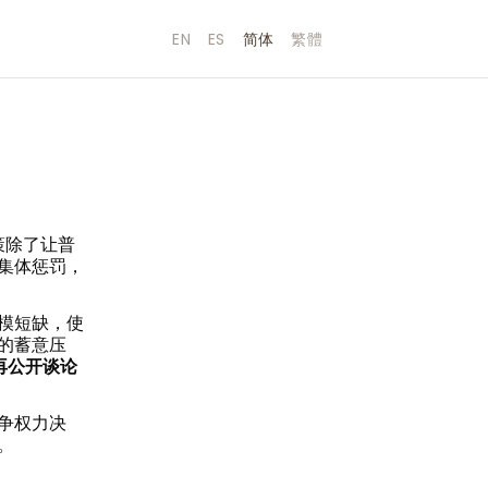
EN
ES
简体
繁體
策除了让普
集体惩罚，
模短缺，使
的蓄意压
再公开谈论
争权力决
。