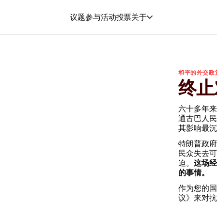
议题
参与
活动
投票
关于
和平的外交政
终止
六十多年来
通古巴人民
其影响最沉
特朗普政府
民众失去可
迫。
这场经
的事情。
作为您的国
议》来对抗