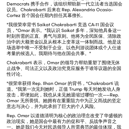
Democrats 携手合作，该组织帮助新一代立法者当选国会
议员。Chakrabarti 后来在 Rep. Alexandria Ocasio-
Cortez 首个国会任期内担任其幕僚长。
"我很荣幸背书 Saikat Chakrabarti 竞选 CA-11 国会议
员，"Omar 表示。"我认识 Saikat 多年，深知他具备这一
时刻所需的正直、勇气与原则。他将为全民医保、清除政
治中的大额资金以及从根本上变革这一体制而战。他是这
场选举中唯一不受制于企业、以色列游说团体或个人仕途
考量的候选人。我期待与他在国会共事。"
Chakrabarti 表示，Omar 的领导力帮助重塑了围绕无休
止战争、司法正义以及政治究竟应服务于谁等议题的全国
性讨论。
"很荣幸获得 Rep. Ilhan Omar 的背书，"Chakrabarti 说
道。"我第一次见到她时，正值 Trump 每天对她发动人身
攻击，即便如此，我也从未见她退缩过哪怕一次——Rep.
Omar 无所畏惧。她拥有在重重阻力中为正义而战的坚定
意志与决心，并为此承担了巨大的个人风险。
Rep. Omar 以道德清明为核心的政治理念改变了华盛顿的
政治现实，她是国会中最有力的促和平、反战争声音之
一。她是我们今天对民选领导人所需典范的最佳体现，我