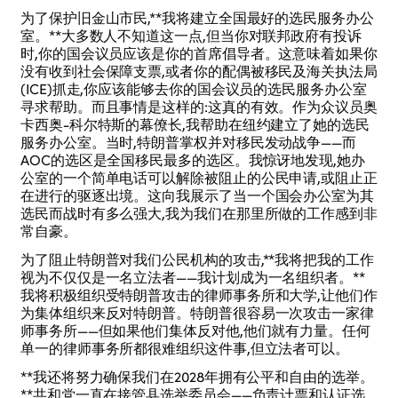
为了保护旧金山市民,**我将建立全国最好的选民服务办公
室。**大多数人不知道这一点,但当你对联邦政府有投诉
时,你的国会议员应该是你的首席倡导者。这意味着如果你
没有收到社会保障支票,或者你的配偶被移民及海关执法局
(ICE)抓走,你应该能够去你的国会议员的选民服务办公室
寻求帮助。而且事情是这样的:这真的有效。作为众议员奥
卡西奥-科尔特斯的幕僚长,我帮助在纽约建立了她的选民
服务办公室。当时,特朗普掌权并对移民发动战争——而
AOC的选区是全国移民最多的选区。我惊讶地发现,她办
公室的一个简单电话可以解除被阻止的公民申请,或阻止正
在进行的驱逐出境。这向我展示了当一个国会办公室为其
选民而战时有多么强大,我为我们在那里所做的工作感到非
常自豪。
为了阻止特朗普对我们公民机构的攻击,**我将把我的工作
视为不仅仅是一名立法者——我计划成为一名组织者。**
我将积极组织受特朗普攻击的律师事务所和大学,让他们作
为集体组织来反对特朗普。特朗普很容易一次攻击一家律
师事务所——但如果他们集体反对他,他们就有力量。任何
单一的律师事务所都很难组织这件事,但立法者可以。
**我还将努力确保我们在2028年拥有公平和自由的选举。
**共和党一直在接管县选举委员会——负责计票和认证选